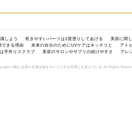
意識しよう
乾きやすいパーツは2度塗りしてあげる
美容に関
消できる理由
未来の自分のためにUVケアはキッチリと
アト
は手作りスクラブ
美容のサロンやサプリの続けやすさ
アレ
pyright ©飲む点滴の甘酒は肌をキレイにする作用にも富んでいる All Rights Reserv