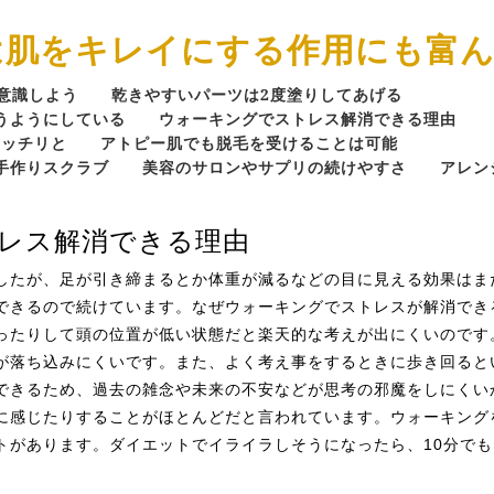
は肌をキレイにする作用にも富
意識しよう
乾きやすいパーツは2度塗りしてあげる
うようにしている
ウォーキングでストレス解消できる理由
キッチリと
アトピー肌でも脱毛を受けることは可能
手作りスクラブ
美容のサロンやサプリの続けやすさ
アレン
レス解消できる理由
したが、足が引き締まるとか体重が減るなどの目に見える効果はま
できるので続けています。なぜウォーキングでストレスが解消でき
ったりして頭の位置が低い状態だと楽天的な考えが出にくいのです
が落ち込みにくいです。また、よく考え事をするときに歩き回ると
できるため、過去の雑念や未来の不安などが思考の邪魔をしにくい
に感じたりすることがほとんどだと言われています。ウォーキング
トがあります。ダイエットでイライラしそうになったら、10分で